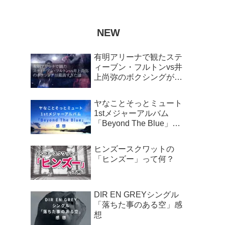
NEW
有明アリーナで観たステ
ィーブン・フルトンvs井
上尚弥のボクシングが最
高すぎた話
ヤなことそっとミュート
1stメジャーアルバム
「Beyond The Blue」感
想
ヒンズースクワットの
「ヒンズー」って何？
DIR EN GREYシングル
「落ちた事のある空」感
想