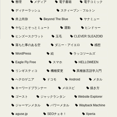
整理
メディア
電子書籍
電子コミック
ディナーラッシュ
スティーブン・フルトン
井上尚弥
Beyond The Blue
ヤナミュー
ヤなことそっとミュート
運動
ヒンドゥー
ヒンズースクワット
玉毛
CLEVER SLEAZOID
落ちた事のある空
ダニー・アイエロ
感想
WordPress
絵
ラッコツールズ
Eagle Fly Free
スマホ
HELLOWEEN
リンギスティコ
機種変更
異種族言語学入門
ヘテロゲニア
ドコモ
Android
メタル
キーワードプランナー
メロスピ
描き方
ゴースト
ジャックランタン
Website Explorer
ジャーマンメタル
パワーメタル
Wayback Machine
aguse.jp
SEOチェキ！
Xperia