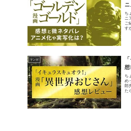
ニ
ち
ニ
ご
す
「
マンガ
想
ち
め
郎
た