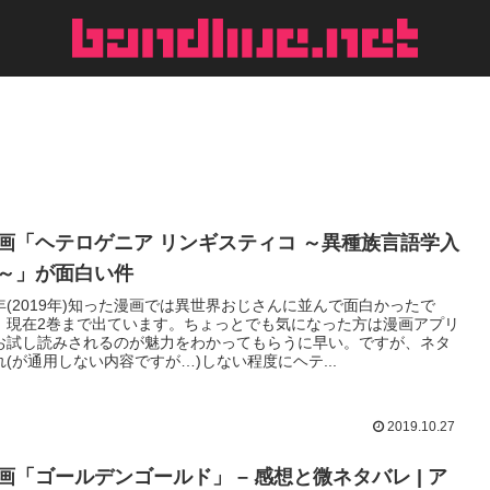
画「ヘテロゲニア リンギスティコ ～異種族言語学入
～」が面白い件
年(2019年)知った漫画では異世界おじさんに並んで面白かったで
。現在2巻まで出ています。ちょっとでも気になった方は漫画アプリ
お試し読みされるのが魅力をわかってもらうに早い。ですが、ネタ
れ(が通用しない内容ですが…)しない程度にヘテ...
2019.10.27
画「ゴールデンゴールド」 – 感想と微ネタバレ | ア