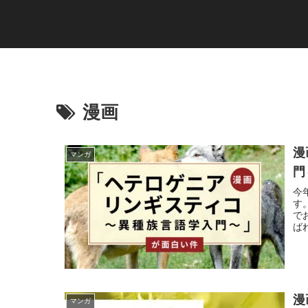
漫画
漫
マンガ
門
今
す
で
ば
漫
マンガ