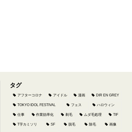
タグ
アフターコロナ
アイドル
漫画
DIR EN GREY
TOKYO IDOL FESTIVAL
フェス
ハロウィン
仕事
作業効率化
剃毛
ムダ毛処理
TIF
T字カミソリ
SF
脱毛
除毛
画像